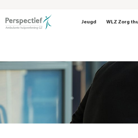
Jeugd
WLZ Zorg th
Aanmelden
Begeleiding
Jeugd en Gezin
Volwasse