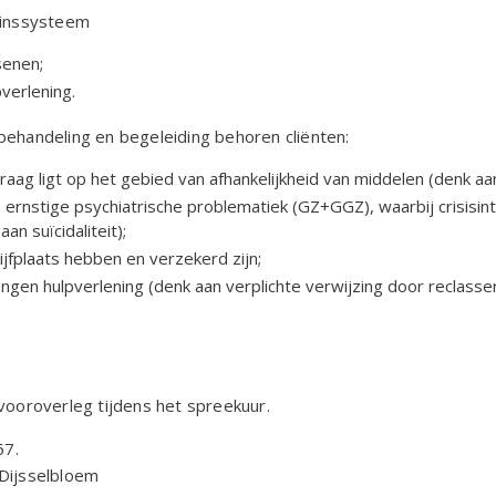
zinssysteem
senen;
verlening.
ehandeling en begeleiding behoren cliënten:
ag ligt op het gebied van afhankelijkheid van middelen (denk aan
, ernstige psychiatrische problematiek (GZ+GGZ), waarbij crisisint
n suïcidaliteit);
jfplaats hebben en verzekerd zijn;
ngen hulpverlening (denk aan verplichte verwijzing door reclasser
vooroverleg tijdens het spreekuur.
57.
Dijsselbloem