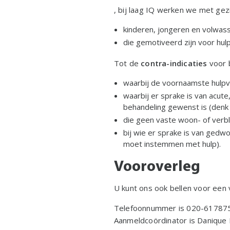
, bij laag IQ werken we met ge
kinderen, jongeren en volwas
die gemotiveerd zijn voor hulp
Tot de
contra-indicaties
voor b
waarbij de voornaamste hulpvra
waarbij er sprake is van acute
behandeling gewenst is (denk aa
die geen vaste woon- of verbli
bij wie er sprake is van gedwo
moet instemmen met hulp).
Vooroverleg
U kunt ons ook bellen voor een 
Telefoonnummer is 020-61787
Aanmeldcoördinator is Danique 