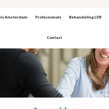
uis Amsterdam
Professionals
Behandeling LVB
nen
#225 (geen titel)
Team
Wachttijd
Contact