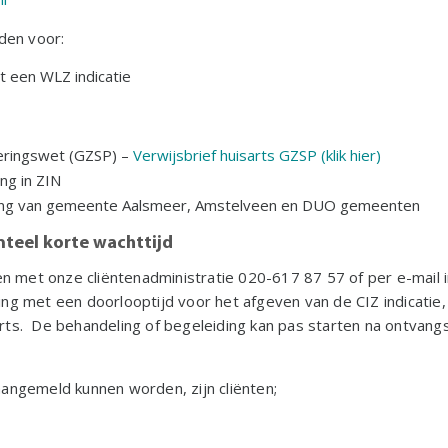
den voor:
 een WLZ indicatie
eringswet (GZSP) –
Verwijsbrief huisarts GZSP (klik hier)
ng in ZIN
king van gemeente Aalsmeer, Amstelveen en DUO gemeenten
teel korte wachttijd
n met onze cliëntenadministratie 020-617 87 57 of per e-mail 
ning met een doorlooptijd voor het afgeven van de CIZ indicatie
arts. De behandeling of begeleiding kan pas starten na ontvangs
 aangemeld kunnen worden, zijn cliënten;