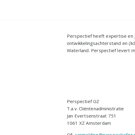
Perspectief heeft expertise en
ontwikkelingsachterstand en (li
Waterland. Perspectief levert m
Perspectief GZ
T.a.v. Cliëntenadministratie
Jan Evertsenstraat 751
1061 XZ Amsterdam
Of:
aanmelding@perspectiefgz.n